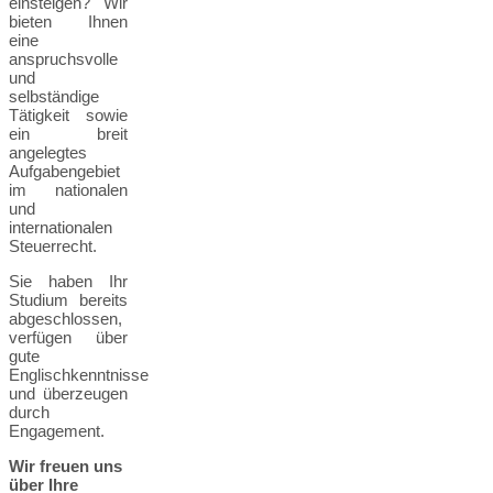
einsteigen? Wir
bieten Ihnen
eine
anspruchsvolle
und
selbständige
Tätigkeit sowie
ein breit
angelegtes
Aufgabengebiet
im nationalen
und
internationalen
Steuerrecht.
Sie haben Ihr
Studium bereits
abgeschlossen,
verfügen über
gute
Englischkenntnisse
und überzeugen
durch
Engagement.
Wir freuen uns
über Ihre